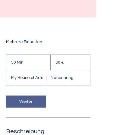
Mehrere Einheiten
60
euros
50 Min.
5
60 €
0
M
My House of Arts
|
Nansenring
i
n
.
Weiter
Beschreibung